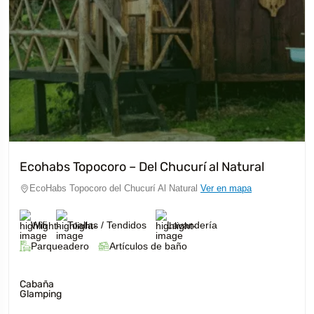
Ecohabs Topocoro – Del Chucurí al Natural
EcoHabs Topocoro del Chucurí Al Natural
Ver en mapa
Wifi
Toallas / Tendidos
Lavandería
Parqueadero
Artículos de baño
Cabaña
Glamping