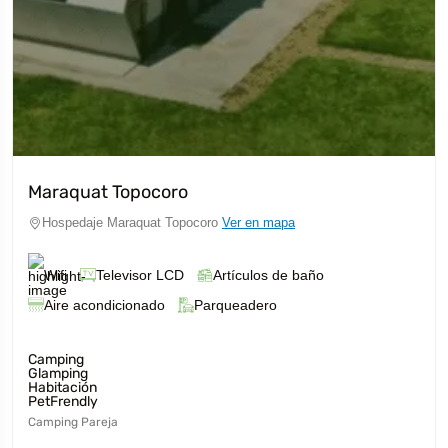
Maraquat Topocoro
Hospedaje Maraquat Topocoro
Ver en mapa
Wifi
Televisor LCD
Artículos de baño
Aire acondicionado
Parqueadero
Camping
Glamping
Habitación
PetFrendly
Camping Pareja